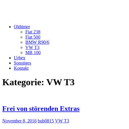
Oldtimer
Fiat 238
Fiat 500
BMW R90/6
VW T3
MB 100
Urbex
Sonstiges
Kontakt
Kategorie:
VW T3
Frei von störenden Extras
November 8, 2016
bub0815
VW T3