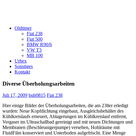
Oldtimer
Fiat 238
Fiat 500
BMW R90/6
VW T3
MB 100
Urbex
Sonstiges
Kontakt
Diverse Überholungsarbeiten
Juli 17, 2009
bub0815
Fiat 238
Hier einige Bilder der Überholungsarbeiten, die am 238er erledigt
wurden: Neue Kopfdichtung eingebaut, Ausgleichsbehälter des
Kühlkreislaufs erneuert, Ablagerungen im Kühlkreislauf entfernt,
Vergaser im Ultraschallbad gereinigt und mit neuen Dichtungen und
Membranen (Beschleunigerpumpe) versehen, Hohlräume mit
FluidFilm konserviert und Unterboden aufgefrischt. Eine Menge