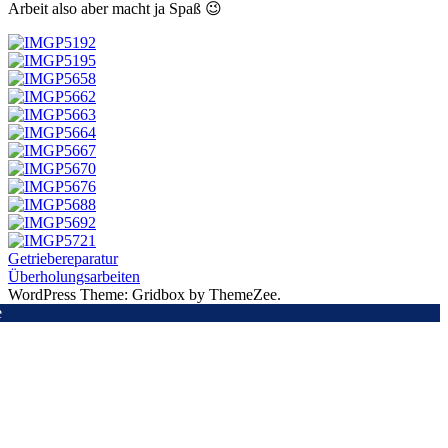
Arbeit also aber macht ja Spaß 😉
Beitragsnavigation
Vorheriger
Getriebereparatur
Beitrag:
Nächster
Überholungsarbeiten
Beitrag:
WordPress Theme: Gridbox by ThemeZee.
e