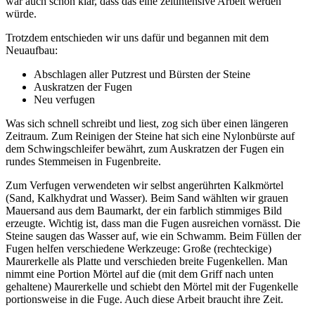
war auch schon klar, dass das eine zeitintensive Arbeit werden
würde.
Trotzdem entschieden wir uns dafür und begannen mit dem
Neuaufbau:
Abschlagen aller Putzrest und Bürsten der Steine
Auskratzen der Fugen
Neu verfugen
Was sich schnell schreibt und liest, zog sich über einen längeren
Zeitraum. Zum Reinigen der Steine hat sich eine Nylonbürste auf
dem Schwingschleifer bewährt, zum Auskratzen der Fugen ein
rundes Stemmeisen in Fugenbreite.
Zum Verfugen verwendeten wir selbst angerührten Kalkmörtel
(Sand, Kalkhydrat und Wasser). Beim Sand wählten wir grauen
Mauersand aus dem Baumarkt, der ein farblich stimmiges Bild
erzeugte. Wichtig ist, dass man die Fugen ausreichen vornässt. Die
Steine saugen das Wasser auf, wie ein Schwamm. Beim Füllen der
Fugen helfen verschiedene Werkzeuge: Große (rechteckige)
Maurerkelle als Platte und verschieden breite Fugenkellen. Man
nimmt eine Portion Mörtel auf die (mit dem Griff nach unten
gehaltene) Maurerkelle und schiebt den Mörtel mit der Fugenkelle
portionsweise in die Fuge. Auch diese Arbeit braucht ihre Zeit.