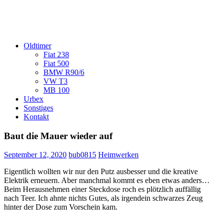
Oldtimer
Fiat 238
Fiat 500
BMW R90/6
VW T3
MB 100
Urbex
Sonstiges
Kontakt
Baut die Mauer wieder auf
September 12, 2020
bub0815
Heimwerken
Eigentlich wollten wir nur den Putz ausbesser und die kreative
Elektrik erneuern. Aber manchmal kommt es eben etwas anders…
Beim Herausnehmen einer Steckdose roch es plötzlich auffällig
nach Teer. Ich ahnte nichts Gutes, als irgendein schwarzes Zeug
hinter der Dose zum Vorschein kam.